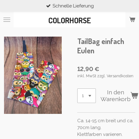
Schnelle Lieferung
Zum
Hauptinhalt
COLORHORSE
springen
TailBag einfach
Eulen
12,90 €
inkl. MwSt zzgl. Versandkosten
In den
Warenkorb
Ca. 14-15 cm breit und ca.
70cm lang.
Klettfarben va­ri­ie­ren.