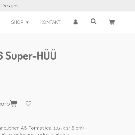
e Designs
SHOP
KONTAKT
6 Super-HÜÜ
korb
ndlichen A6-Format (ca. 10,5 x 14,8 cm) –
im Büro, unterwegs oder zu Hause.