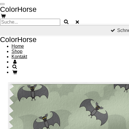
Zum
ColorHorse
Hauptinhalt
springen
Schne
ColorHorse
Home
Shop
Kontakt