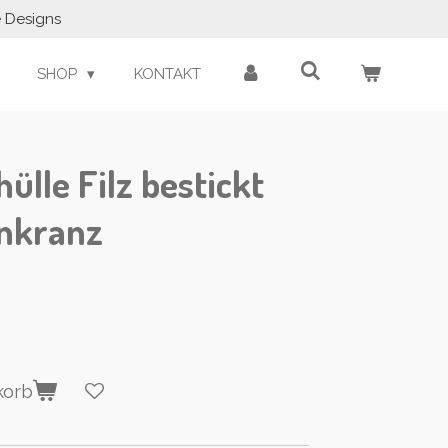
e Designs
SHOP
KONTAKT
ülle Filz bestickt
nkranz
korb