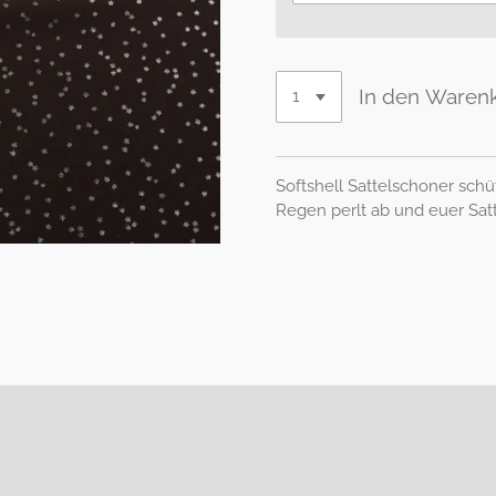
In den Waren
Softshell Sattelschoner schü
Regen perlt ab und euer Satte