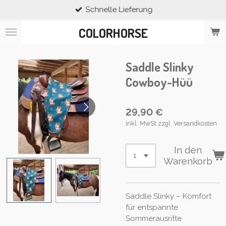
Schnelle Lieferung
Zum
Hauptinhalt
COLORHORSE
springen
Saddle Slinky
Cowboy-Hüü
29,90 €
inkl. MwSt zzgl. Versandkosten
In den
Warenkorb
Saddle Slinky – Komfort
für entspannte
Sommerausritte